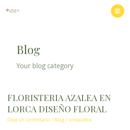
Ir
Main
al
Men
contenido
Blog
Your blog category
FLORISTERIA AZALEA EN
FLORISTERIA
AZALEA
LORCA DISEÑO FLORAL
EN
LORCA
Deja un comentario
/
Blog
/
soleazalea
DISEÑO